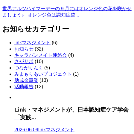
世界アルツハイマーデーの９月にはオレンジ色の花を咲かせ
ましょう♪ オレンジ色は認知症啓...
お知らせカテゴリー
linkマネジメント
(6)
お知らせ
(32)
キャラバンメイト連絡会
(4)
さがサポ
(10)
つながりんく
(5)
みまもりあいプロジェクト
(1)
助成金事業
(13)
活動報告
(12)
Link・マネジメントが、日本認知症ケア学会
「実践...
2026.06.09
linkマネジメント